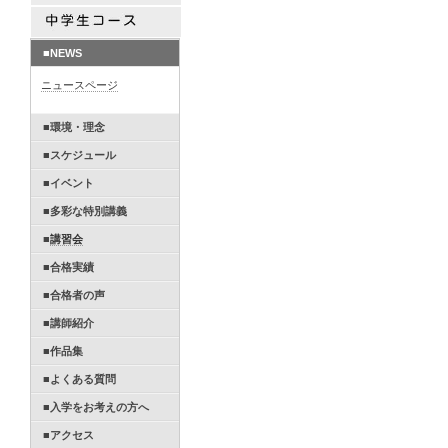
■NEWS
ニュースページ
■環境・理念
■スケジュール
■イベント
■多彩な特別講義
■
講習会
■合格実績
■合格者の声
■講師紹介
■作品集
■よくある質問
■入学をお考えの方へ
■アクセス