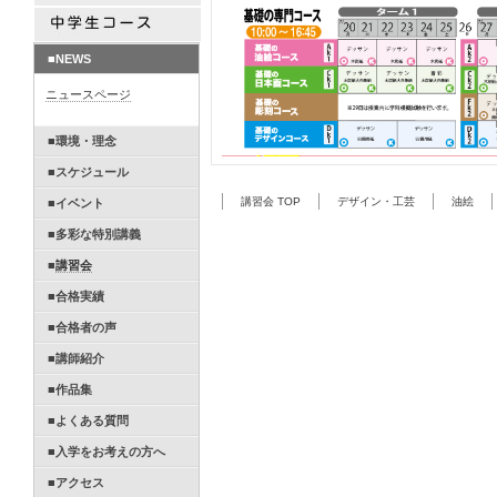
■NEWS
ニュースページ
■環境・理念
■スケジュール
講習会 TOP
デザイン・工芸
油絵
■イベント
■多彩な特別講義
■
講習会
■合格実績
■合格者の声
■講師紹介
■作品集
■よくある質問
■入学をお考えの方へ
■アクセス