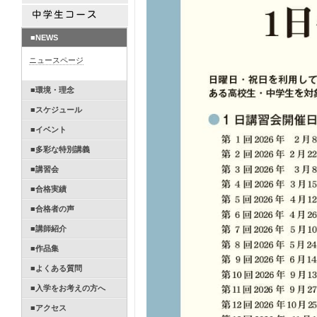
■NEWS
ニュースページ
■環境・理念
■スケジュール
■イベント
■多彩な特別講義
■講習会
■合格実績
■合格者の声
■講師紹介
■作品集
■よくある質問
■入学をお考えの方へ
■アクセス