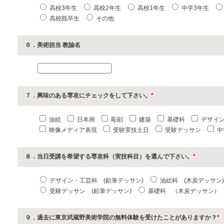
高校3年生
高校2年生
高校1年生
中学3年生
高校既卒生
その他
６．美術担当 教諭名
７．興味のある専攻にチェックをして下さい。
*
油絵
日本画
彫刻
建築
基礎科
デザイ
映像メディア表現
受験実技土日
受験デッサン
中
８．当日受講を希望する専攻科（実技科目）を選んで下さい。
*
デザイン・工芸科 (鉛筆デッサン)
油絵科 (木炭デッサン)
受験デッサン (鉛筆デッサン)
基礎科 （木炭デッサン）
９．過去に東京武蔵野美術学院の無料体験を受けたことがありますか？
*