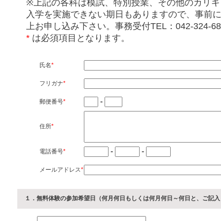
※上記の各科は模試、特別授業、その他のカリキ
入学を実施できない期日もありますので、事前
上お申し込み下さい。事務受付TEL：042-324-68
*
は必須項目となります。
氏名
*
フリガナ
*
-
郵便番号
*
住所
*
-
-
電話番号
*
メールアドレス
*
１．無料体験の参加希望日（何月何日もしくは何月何日～何日と、ご記入