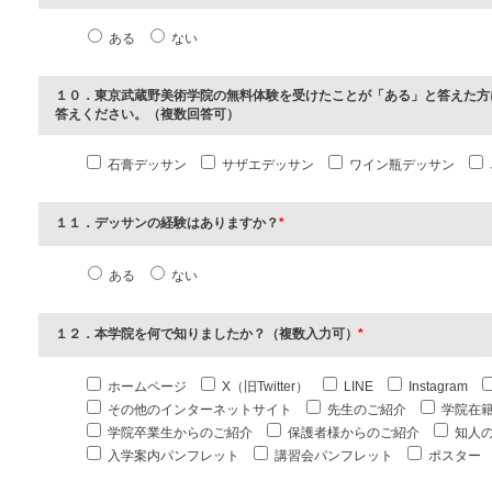
ある
ない
１０．東京武蔵野美術学院の無料体験を受けたことが「ある」と答えた方
答えください。（複数回答可）
石膏デッサン
サザエデッサン
ワイン瓶デッサン
１１．デッサンの経験はありますか？
*
ある
ない
１２．本学院を何で知りましたか？（複数入力可）
*
ホームページ
X（旧Twitter）
LINE
Instagram
その他のインターネットサイト
先生のご紹介
学院在
学院卒業生からのご紹介
保護者様からのご紹介
知人
入学案内パンフレット
講習会パンフレット
ポスター