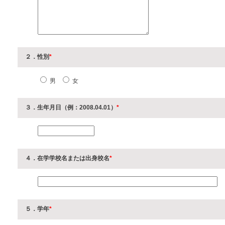
２．性別
*
男
女
３．生年月日（例：2008.04.01）
*
４．在学学校名または出身校名
*
５．学年
*