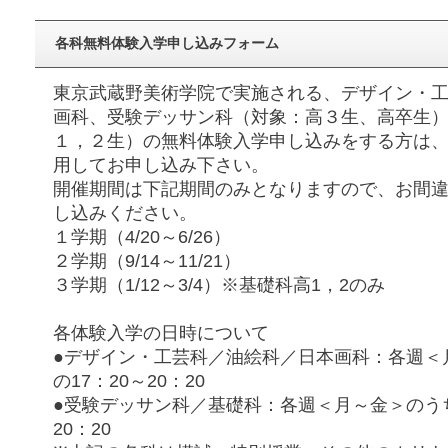
各科無料体験入学申し込みフォーム
東京武蔵野美術学院で実施される、デザイン・
画科、受験デッサン科（対象：高３生、高卒生
１，２生）の無料体験入学申し込みをする方は
用してお申し込み下さい。
開催期間は下記期間のみとなりますので、お間
し込みください。
１学期（4/20～6/26）
２学期（9/14～11/21）
３学期（1/12～3/4）※基礎科高1，2のみ
各体験入学の日時について
●デザイン・工芸科／油絵科／日本画科：各週＜
の17：20～20：20
●受験デッサン科／基礎科：各週＜月～金＞のうち
20：20