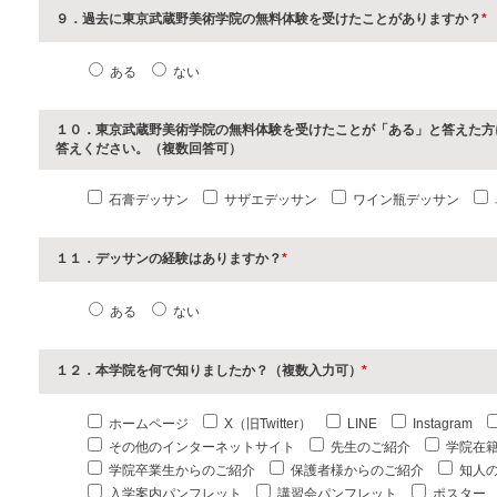
９．過去に東京武蔵野美術学院の無料体験を受けたことがありますか？
*
ある
ない
１０．東京武蔵野美術学院の無料体験を受けたことが「ある」と答えた方
答えください。（複数回答可）
石膏デッサン
サザエデッサン
ワイン瓶デッサン
１１．デッサンの経験はありますか？
*
ある
ない
１２．本学院を何で知りましたか？（複数入力可）
*
ホームページ
X（旧Twitter）
LINE
Instagram
その他のインターネットサイト
先生のご紹介
学院在
学院卒業生からのご紹介
保護者様からのご紹介
知人
入学案内パンフレット
講習会パンフレット
ポスター