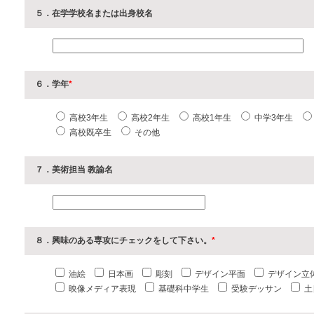
５．在学学校名または出身校名
６．学年
*
高校3年生
高校2年生
高校1年生
中学3年生
高校既卒生
その他
７．美術担当 教諭名
８．興味のある専攻にチェックをして下さい。
*
油絵
日本画
彫刻
デザイン平面
デザイン立
映像メディア表現
基礎科中学生
受験デッサン
土