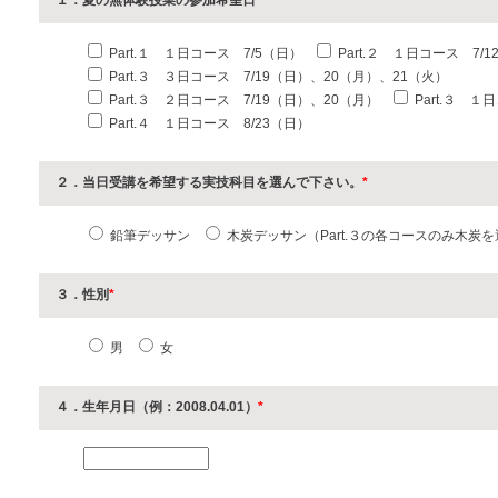
１．夏の無体験授業の参加希望日
*
Part.１ １日コース 7/5（日）
Part.２ １日コース 7/
Part.３ ３日コース 7/19（日）、20（月）、21（火）
Part.３ ２日コース 7/19（日）、20（月）
Part.３ １
Part.４ １日コース 8/23（日）
２．当日受講を希望する実技科目を選んで下さい。
*
鉛筆デッサン
木炭デッサン（Part.３の各コースのみ木炭
３．性別
*
男
女
４．生年月日（例：2008.04.01）
*