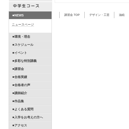
講習会 TOP
デザイン・工芸
油絵
■NEWS
ニュースページ
■環境・理念
■スケジュール
■イベント
■多彩な特別講義
■講習会
■合格実績
■合格者の声
■講師紹介
■作品集
■よくある質問
■入学をお考えの方へ
■アクセス